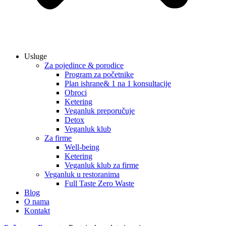
Usluge
Za pojedince & porodice
Program za početnike
Plan ishrane& 1 na 1 konsultacije
Obroci
Ketering
Veganluk preporučuje
Detox
Veganluk klub
Za firme
Well-being
Ketering
Veganluk klub za firme
Veganluk u restoranima
Full Taste Zero Waste
Blog
O nama
Kontakt