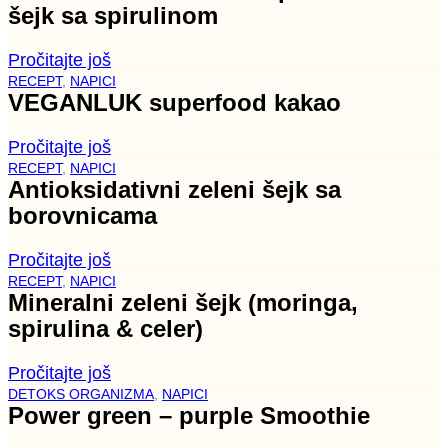
šejk sa spirulinom
Pročitajte još
RECEPT
,
NAPICI
VEGANLUK superfood kakao
Pročitajte još
RECEPT
,
NAPICI
Antioksidativni zeleni šejk sa
borovnicama
Pročitajte još
RECEPT
,
NAPICI
Mineralni zeleni šejk (moringa,
spirulina & celer)
Pročitajte još
DETOKS ORGANIZMA
,
NAPICI
Power green – purple Smoothie