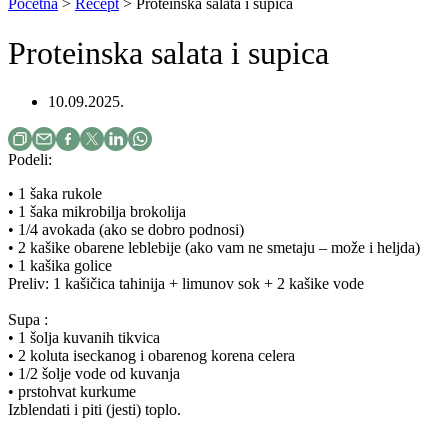
Početna
>
Recept
> Proteinska salata i supica
Proteinska salata i supica
10.09.2025.
Podeli:
• 1 šaka rukole
• 1 šaka mikrobilja brokolija
• 1/4 avokada (ako se dobro podnosi)
• 2 kašike obarene leblebije (ako vam ne smetaju – može i heljda)
• 1 kašika golice
Preliv: 1 kašičica tahinija + limunov sok + 2 kašike vode
Supa :
• 1 šolja kuvanih tikvica
• 2 koluta iseckanog i obarenog korena celera
• 1/2 šolje vode od kuvanja
• prstohvat kurkume
Izblendati i piti (jesti) toplo.