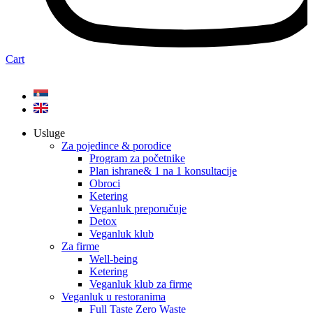
Cart
Usluge
Za pojedince & porodice
Program za početnike
Plan ishrane& 1 na 1 konsultacije
Obroci
Ketering
Veganluk preporučuje
Detox
Veganluk klub
Za firme
Well-being
Ketering
Veganluk klub za firme
Veganluk u restoranima
Full Taste Zero Waste