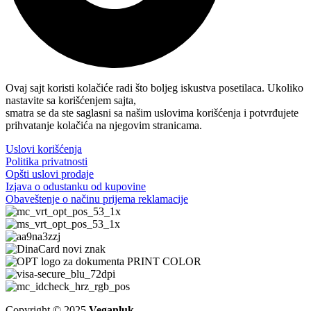
Ovaj sajt koristi kolačiće radi što boljeg iskustva posetilaca. Ukoliko
nastavite sa korišćenjem sajta,
smatra se da ste saglasni sa našim uslovima korišćenja i potvrđujete
prihvatanje kolačića na njegovim stranicama.
Uslovi korišćenja
Politika privatnosti
Opšti uslovi prodaje
Izjava o odustanku od kupovine
Obaveštenje o načinu prijema reklamacije
Copyright © 2025
Veganluk