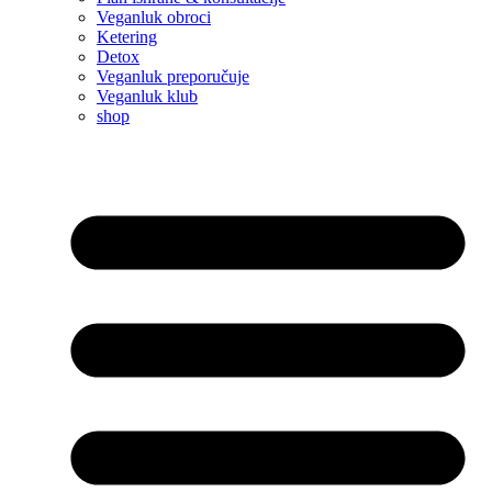
Veganluk obroci
Ketering
Detox
Veganluk preporučuje
Veganluk klub
shop