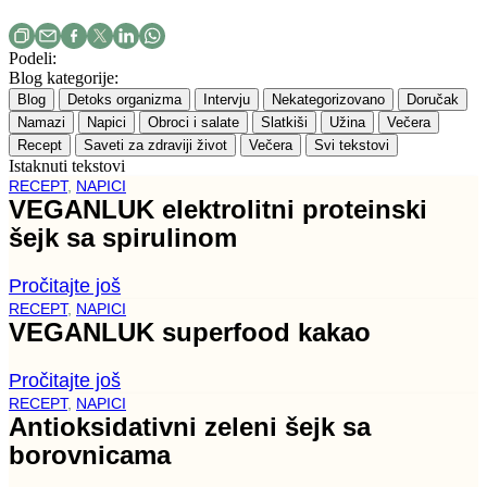
Podeli:
Blog kategorije:
Blog
Detoks organizma
Intervju
Nekategorizovano
Doručak
Namazi
Napici
Obroci i salate
Slatkiši
Užina
Večera
Recept
Saveti za zdraviji život
Večera
Svi tekstovi
Istaknuti tekstovi
RECEPT
,
NAPICI
VEGANLUK elektrolitni proteinski
šejk sa spirulinom
Pročitajte još
RECEPT
,
NAPICI
VEGANLUK superfood kakao
Pročitajte još
RECEPT
,
NAPICI
Antioksidativni zeleni šejk sa
borovnicama