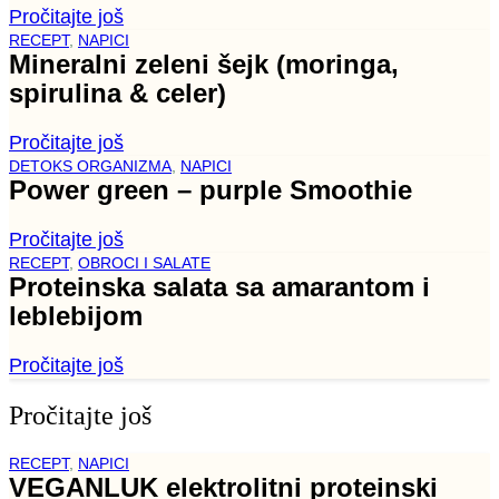
Pročitajte još
RECEPT
,
NAPICI
Mineralni zeleni šejk (moringa,
spirulina & celer)
Pročitajte još
DETOKS ORGANIZMA
,
NAPICI
Power green – purple Smoothie
Pročitajte još
RECEPT
,
OBROCI I SALATE
Proteinska salata sa amarantom i
leblebijom
Pročitajte još
Pročitajte još
RECEPT
,
NAPICI
VEGANLUK elektrolitni proteinski