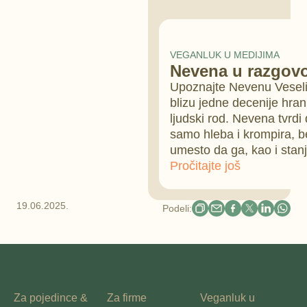
VEGANLUK U MEDIJIMA
Nevena u razgovo
Upoznajte Nevenu Veselin
blizu jedne decenije hra
ljudski rod. Nevena tvrdi
samo hleba i krompira, b
umesto da ga, kao i stan
Pročitajte još
19.06.2025.
Podeli:
Za pojedince &
Za firme
Veganluk u