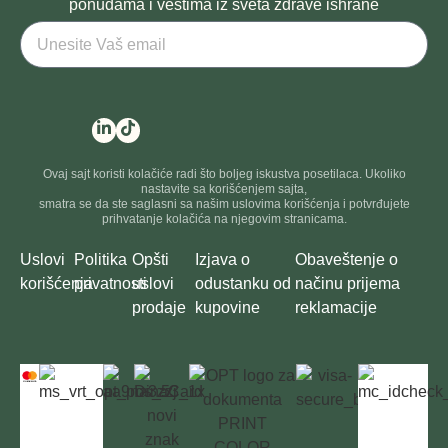
ponudama i vestima iz sveta zdrave ishrane
Ovaj sajt koristi kolačiće radi što boljeg iskustva posetilaca. Ukoliko
nastavite sa korišćenjem sajta,
smatra se da ste saglasni sa našim uslovima korišćenja i potvrđujete
prihvatanje kolačića na njegovim stranicama.
Uslovi
Politika
Opšti
Izjava o
Obaveštenje o
korišćenja
privatnosti
uslovi
odustanku od
načinu prijema
prodaje
kupovine
reklamacije