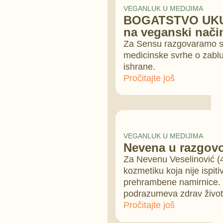
VEGANLUK U MEDIJIMA
BOGATSTVO UKUS
na veganski nači
Za Sensu razgovaramo sa
medicinske svrhe o zablu
ishrane.
Pročitajte još
VEGANLUK U MEDIJIMA
Nevena u razgovo
Za Nevenu Veselinović (40
kozmetiku koja nije ispit
prehrambene namirnice. On
podrazumeva zdrav život, 
Pročitajte još