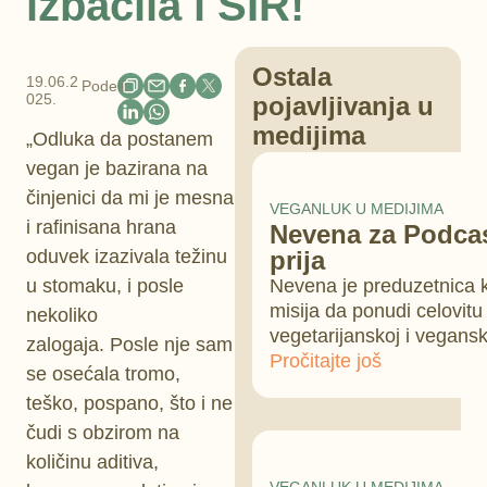
izbacila i SIR!
Ostala
19.06.2
Podeli:
025.
pojavljivanja u
medijima
„Odluka da postanem
vegan je bazirana na
činjenici da mi je mesna
VEGANLUK U MEDIJIMA
i rafinisana hrana
Nevena za Podcast
oduvek izazivala težinu
prija
u stomaku, i posle
Nevena je preduzetnica ko
misija da ponudi celovitu
nekoliko
vegetarijanskoj i vegansk
zalogaja. Posle nje sam
Pročitajte još
se osećala tromo,
teško, pospano, što i ne
čudi s obzirom na
količinu aditiva,