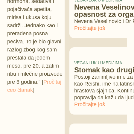
VEGANLUK U MEDIJIMA
hormona, sedativa i
Nevena Veselinov
pojačivača apetita,
opasnost za org
mirisa i ukusa koju
Nevena Veselinović i Dr
sadrži. Jednako kao i
Pročitajte još
prerađena posna
peciva. To je bio glavni
razlog zbog kog sam
prestala da jedem
VEGANLUK U MEDIJIMA
meso, pre 20, a zatim i
Stomak kao drug
ribu i mlečne proizvode
Postoji zanimljivo ime za
pre 8 godina.“ [
Pročitaj
kao Reishi, ime na latin
ceo članak
]
hrastova sjajnica. Konti
popravlja da kažu da ljud
Pročitajte još