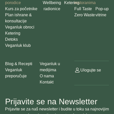
porodice
Wellbeing
Ketering
restoranima
Kurs za početnike
radionice
Full Taste
Pop-up
Plan ishrane &
Zero Waste
vitrine
konsultacije
Veganluk obroci
Ketering
Detoks
Veganluk klub
Blog & Recepti
Veganluk u
Veganluk
medijima
Ulogujte se
preporučuje
O nama
Kontakt
Prijavite se na Newsletter
Prijavite se za naš newsletter i budite u toku sa najnovijim