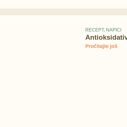
RECEPT
,
NAPICI
Antioksidati
Pročitajte još