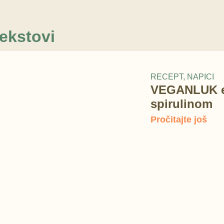
tekstovi
RECEPT
,
NAPICI
VEGANLUK ele
spirulinom
Pročitajte još