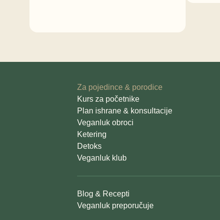
Za pojedince & porodice
Kurs za početnike
Plan ishrane & konsultacije
Veganluk obroci
Ketering
Detoks
Veganluk klub
Blog & Recepti
Veganluk preporučuje