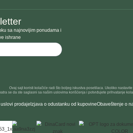
letter
 toku sa najnovijim ponudama i
ve ishrane
Ovaj sajt koristi kolačiće radi što boljeg iskustva posetilaca. Ukoliko nastavit
atra se da ste saglasni sa našim uslovima korišćenja i potvrđujete prihvatanje kol
 uslovi prodaje
Izjava o odustanku od kupovine
Obaveštenje o na