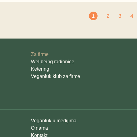
1
2
3
4
Za firme
Wellbeing radionice
Ketering
Veganluk klub za firme
Veganluk u medijima
O nama
Kontakt