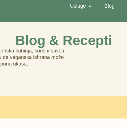
Usluge
Blog
Blog & Recepti
nska kuhinja, korisni saveti
zuju da veganska ishrana može
i puna ukusa.