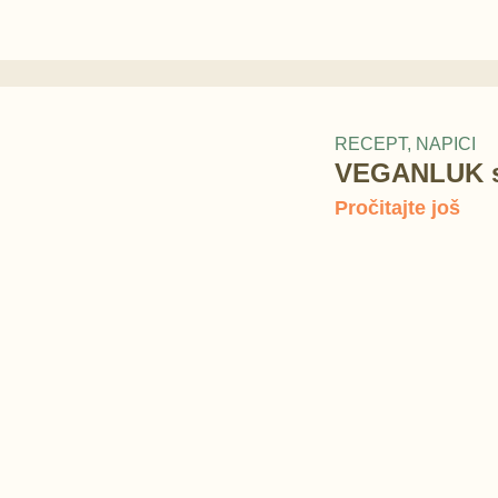
RECEPT
,
NAPICI
VEGANLUK s
Pročitajte još