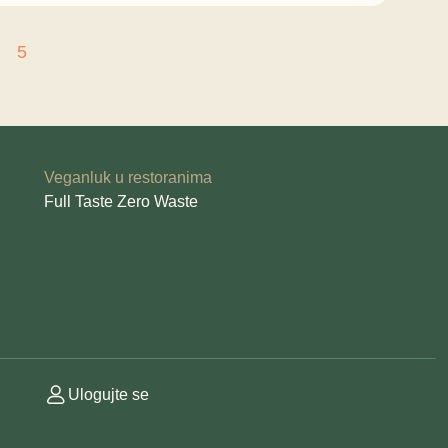
5
Veganluk u restoranima
Full Taste Zero Waste
Ulogujte se