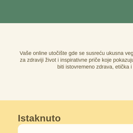
Vaše online utočište gde se susreću ukusna vega
za zdraviji život i inspirativne priče koje poka
biti istovremeno zdrava, etička 
Istaknuto