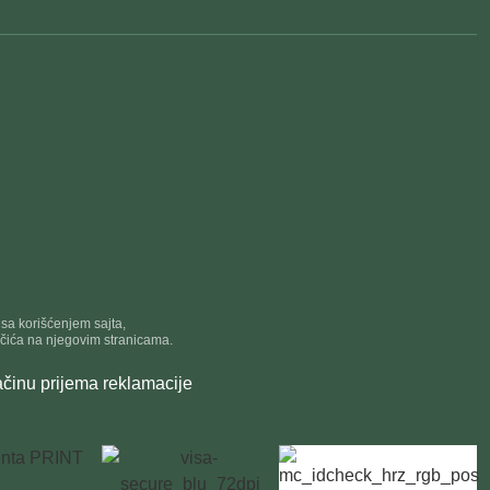
e sa korišćenjem sajta,
ačića na njegovim stranicama.
činu prijema reklamacije