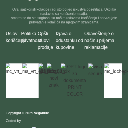
Ovaj sajt koristi kolačiće radi što boljeg iskustva posetilaca. Ukoliko
nastavite sa korišćenjem sajta,
smatra se da ste saglasni sa našim uslovima korišćenja i potvrđujete
prihvatanje kolačića na njegovim stranicama.
Uslovi
Politika
Opšti
Izjava o
Obaveštenje o
korišćenja
privatnosti
uslovi
odustanku od
načinu prijema
prodaje
kupovine
reklamacije
Copyright © 2025
Veganluk
Coded by: