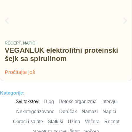
RECEPT
,
NAPICI
VEGANLUK elektrolitni proteinski
šejk sa spirulinom
Pročitajte još
Kategorije:
Svi tekstovi
Blog
Detoks organizma
Intervju
Nekategorizovano
Doručak
Namazi
Napici
Obroci i salate
Slatkiši
Užina
Večera
Recept
Saveti za zdraviji život
Večera