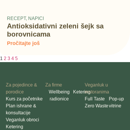
RECEPT
,
NAPICI
Antioksidativni zeleni šejk sa
borovnicama
Pročitajte još
1
2
3
4
5
Za pojedince &
Za firme
Veganluk u
porodice
Wellbeing
Ketering
restoranima
Kurs za početnike
radionice
Full Taste
Pop-up
Plan ishrane &
Zero Waste
vitrine
konsultacije
Veganluk obroci
Ketering