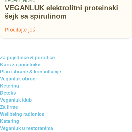
RECEPT
,
NAPICI
VEGANLUK elektrolitni proteinski
šejk sa spirulinom
Pročitajte još
Za pojedince & porodice
Kurs za početnike
Plan ishrane & konsultacije
Veganluk obroci
Ketering
Detoks
Veganluk klub
Za firme
Wellbeing radionice
Ketering
Veganluk u restoranima