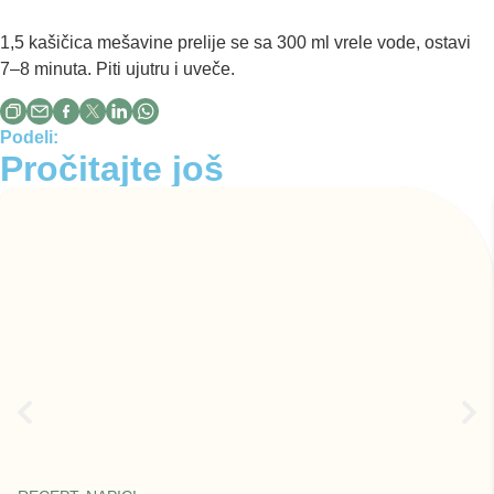
1,5 kašičica mešavine prelije se sa 300 ml vrele vode, ostavi
7–8 minuta. Piti ujutru i uveče.
Podeli:
Pročitajte još