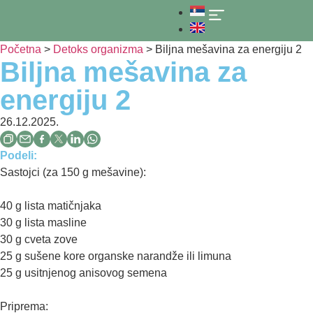
O nama
Početna
>
Detoks organizma
> Biljna mešavina za energiju 2
Biljna mešavina za
energiju 2
26.12.2025.
Podeli:
Sastojci (za 150 g mešavine):
40 g lista matičnjaka
30 g lista masline
30 g cveta zove
25 g sušene kore organske narandže ili limuna
25 g usitnjenog anisovog semena
Priprema: