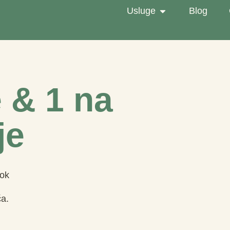
Usluge
Blog
 & 1 na
je
sok
ča.