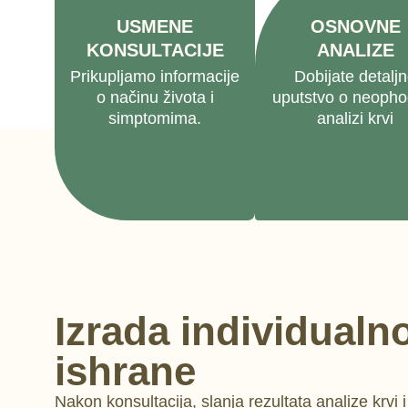
USMENE
OSNOVNE
KONSULTACIJE
ANALIZE
Prikupljamo informacije
Dobijate detalj
o načinu života i
uputstvo o neopho
simptomima.
analizi krvi
Izrada individualn
ishrane
Nakon konsultacija, slanja rezultata analize krvi 