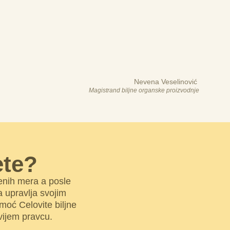
Nevena Veselinović
Magistrand biljne organske proizvodnje
ete?
enih mera a posle
a upravlja svojim
moć Celovite biljne
vijem pravcu.