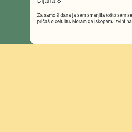
Dijana S
Za samo 9 dana ja sam smanjila tošto sam se 
pričaš o celulitu. Moram da iskopam. Izvini