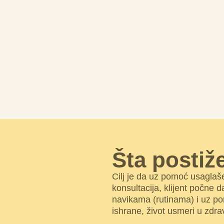
Šta postiž
Cilj je da uz pomoć usaglaš
konsultacija, klijent počne d
navikama (rutinama) i uz po
ishrane, život usmeri u zdra