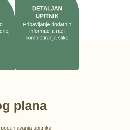
DETALJAN
UPITNIK
no
Pribavljanje dodatnih
dnoj
informacija radi
kompletiranja slike
og plana
i popunjavanja upitnika