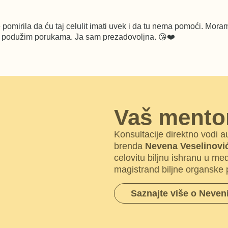
pomirila da ću taj celulit imati uvek i da tu nema pomoći. Mor
 na podužim porukama. Ja sam prezadovoljna. 😘❤️
Vaš mento
Konsultacije direktno vod
brenda
Nevena Veselinovi
celovitu biljnu ishranu u me
magistrand biljne organske 
Saznajte više o Neven