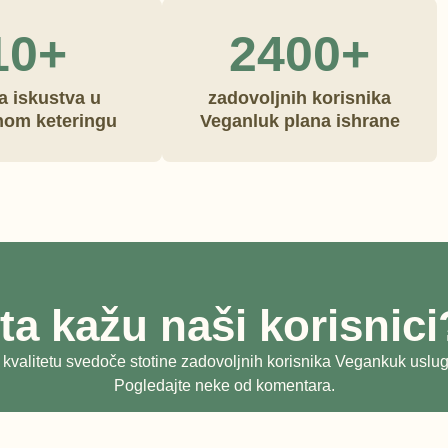
10+
2400+
a iskustva u
zadovoljnih korisnika
vnom keteringu
Veganluk plana ishrane
ta kažu naši korisnic
 kvalitetu svedoče stotine zadovoljnih korisnika Vegankuk uslug
Pogledajte neke od komentara.