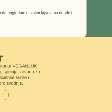
Dragan
am da pogledam u tvojim lajvovima negde i
Nevena evo
se nisam z
favorite i
ranoranila
r
i autorka VEGANLUK
ć
, specijalizovana za
dicisnke svrhe i
proizvodnje.
i