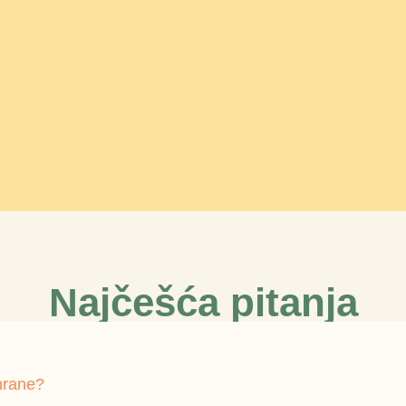
Najčešća pitanja
shrane?