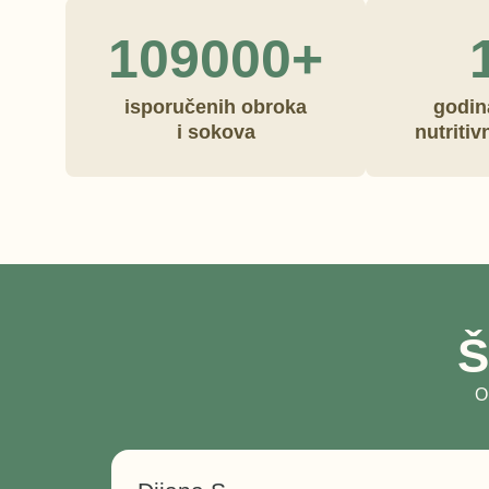
109000+
isporučenih obroka
godin
i sokova
nutriti
Š
O