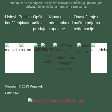
smatra se da ste saglasni sa našim uslovima korišćenja i potvrđujete
prihvatanje kolačića na njegovim stranicama.
Uslovi
Politika
Opšti
Izjava o
Obaveštenje o
korišćenja
privatnosti
uslovi
odustanku od
načinu prijema
prodaje
kupovine
reklamacije
Copyright © 2025
Veganluk
Coded by:
Izrada sajtova
SEO optimizacija