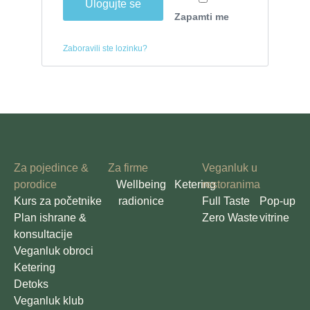
Ulogujte se
Zapamti me
Zaboravili ste lozinku?
Za pojedince &
Za firme
Veganluk u
porodice
Wellbeing
Ketering
restoranima
Kurs za početnike
radionice
Full Taste
Pop-up
Plan ishrane &
Zero Waste
vitrine
konsultacije
Veganluk obroci
Ketering
Detoks
Veganluk klub