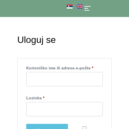
O nama
Uloguj se
Korisničko ime ili adresa e-pošte
*
Lozinka
*