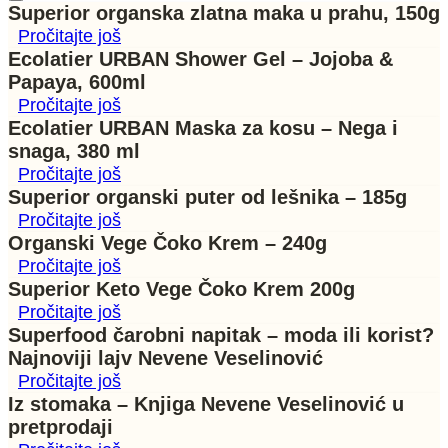
Superior organska zlatna maka u prahu, 150g
Pročitajte još
Ecolatier URBAN Shower Gel – Jojoba &
Papaya, 600ml
Pročitajte još
Ecolatier URBAN Maska za kosu – Nega i
snaga, 380 ml
Pročitajte još
Superior organski puter od lešnika – 185g
Pročitajte još
Organski Vege Čoko Krem – 240g
Pročitajte još
Superior Keto Vege Čoko Krem 200g
Pročitajte još
Superfood čarobni napitak – moda ili korist?
Najnoviji lajv Nevene Veselinović
Pročitajte još
Iz stomaka – Knjiga Nevene Veselinović u
pretprodaji