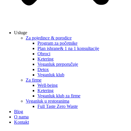
Usluge
Za pojedince & porodice
Program za početnike
Plan ishrane& 1 na 1 konsultacije
Obroci
Ketering
Veganluk preporučuje
Detox
Veganluk klub
Za firme
Well-being
Ketering
Veganluk klub za firme
Veganluk u restoranima
Full Taste Zero Waste
Blog
O nama
Kontakt