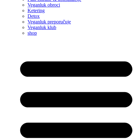
Veganluk obroci
Ketering
Detox
Veganluk preporučuje
Veganluk klub
shop