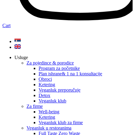
Cart
Usluge
Za pojedince & porodice
Program za početnike
Plan ishrane& 1 na 1 konsultacije
Obroci
Ketering
Veganluk preporučuje
Detox
Veganluk klub
Za firme
Well-being
Ketering
Veganluk klub za firme
Veganluk u restoranima
Full Taste Zero Waste