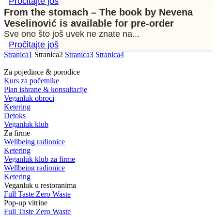
Pročitajte još
From the stomach – The book by Nevena
Veselinović is available for pre-order
Sve ono što još uvek ne znate na...
Pročitajte još
Stranica
1
Stranica
2
Stranica
3
Stranica
4
Za pojedince & porodice
Kurs za početnike
Plan ishrane & konsultacije
Veganluk obroci
Ketering
Detoks
Veganluk klub
Za firme
Wellbeing radionice
Ketering
Veganluk klub za firme
Wellbeing radionice
Ketering
Veganluk u restoranima
Full Taste Zero Waste
Pop-up vitrine
Full Taste Zero Waste