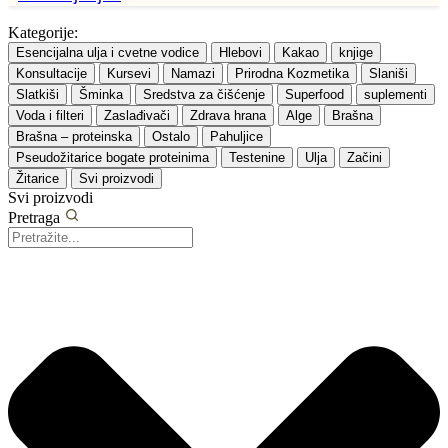
Kategorije:
Esencijalna ulja i cvetne vodice
Hlebovi
Kakao
knjige
Konsultacije
Kursevi
Namazi
Prirodna Kozmetika
Slaniši
Slatkiši
Šminka
Sredstva za čišćenje
Superfood
suplementi
Voda i filteri
Zaslađivači
Zdrava hrana
Alge
Brašna
Brašna – proteinska
Ostalo
Pahuljice
Pseudožitarice bogate proteinima
Testenine
Ulja
Začini
Žitarice
Svi proizvodi
Svi proizvodi
Pretraga