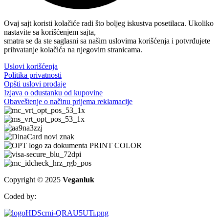
Ovaj sajt koristi kolačiće radi što boljeg iskustva posetilaca. Ukoliko
nastavite sa korišćenjem sajta,
smatra se da ste saglasni sa našim uslovima korišćenja i potvrđujete
prihvatanje kolačića na njegovim stranicama.
Uslovi korišćenja
Politika privatnosti
Opšti uslovi prodaje
Izjava o odustanku od kupovine
Obaveštenje o načinu prijema reklamacije
Copyright © 2025
Veganluk
Coded by: