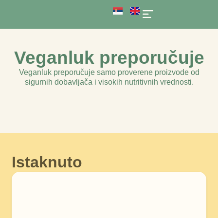
O nama
Veganluk preporučuje
Veganluk preporučuje samo proverene proizvode od
sigurnih dobavljača i visokih nutritivnih vrednosti.
Istaknuto