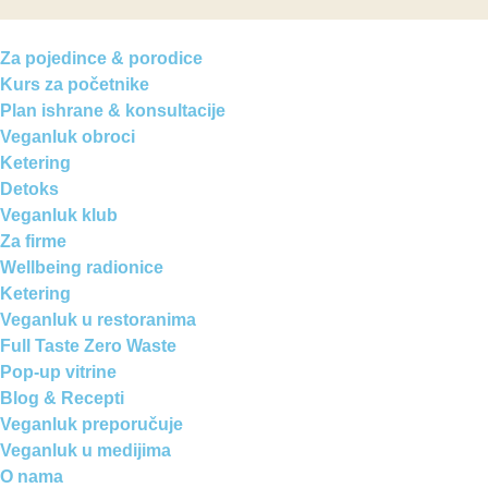
Za pojedince & porodice
Kurs za početnike
Plan ishrane & konsultacije
Veganluk obroci
Ketering
Detoks
Veganluk klub
Za firme
Wellbeing radionice
Ketering
Veganluk u restoranima
Full Taste Zero Waste
Pop-up vitrine
Blog & Recepti
Veganluk preporučuje
Veganluk u medijima
O nama