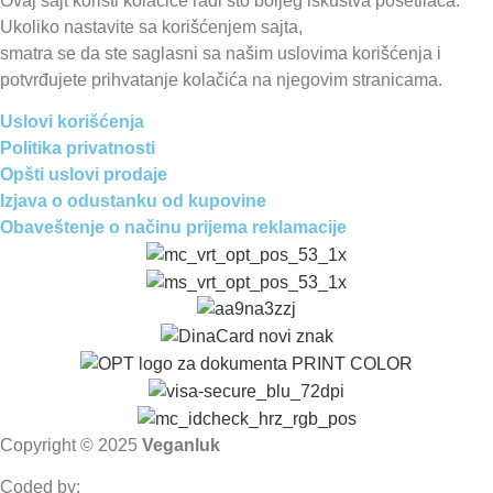
Ovaj sajt koristi kolačiće radi što boljeg iskustva posetilaca.
Ukoliko nastavite sa korišćenjem sajta,
smatra se da ste saglasni sa našim uslovima korišćenja i
potvrđujete prihvatanje kolačića na njegovim stranicama.
Uslovi korišćenja
Politika privatnosti
Opšti uslovi prodaje
Izjava o odustanku od kupovine
Obaveštenje o načinu prijema reklamacije
Copyright © 2025
Veganluk
Coded by: