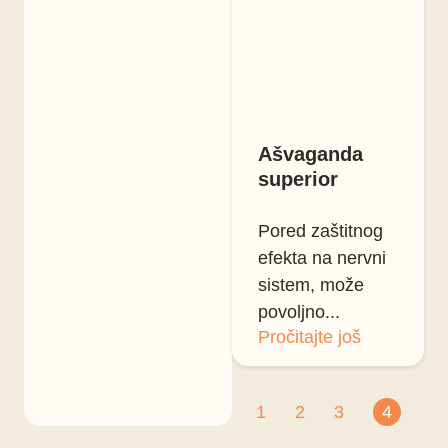
Ašvaganda
superior
Pored zaštitnog
efekta na nervni
sistem, može
povoljno...
Pročitajte još
1
2
3
4