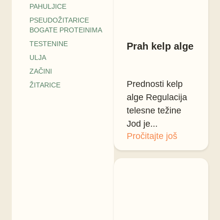
PAHULJICE
PSEUDOŽITARICE
BOGATE PROTEINIMA
TESTENINE
Prah kelp alge
ULJA
ZAČINI
Prednosti kelp
ŽITARICE
alge Regulacija
telesne težine
Jod je...
Pročitajte još