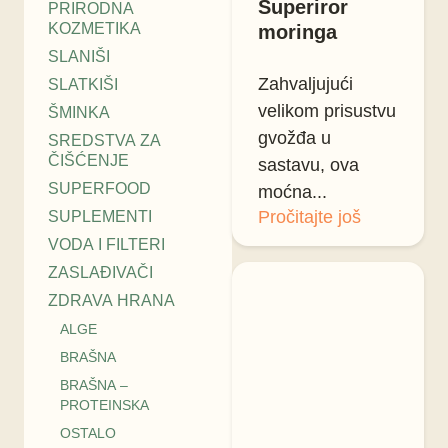
Superiror
PRIRODNA
KOZMETIKA
moringa
SLANIŠI
Zahvaljujući
SLATKIŠI
velikom prisustvu
ŠMINKA
gvožđa u
SREDSTVA ZA
ČIŠĆENJE
sastavu, ova
SUPERFOOD
moćna...
Pročitajte još
SUPLEMENTI
VODA I FILTERI
ZASLAĐIVAČI
ZDRAVA HRANA
ALGE
BRAŠNA
BRAŠNA –
PROTEINSKA
OSTALO